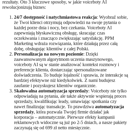
rezultaty. Oto 3 kluczowe sposoby, w jakie voiceboty AI
rewolucjonizują biznes:
24/7 dostępność i natychmiastowa reakcja
: Wyobraź sobie,
że Twoi klienci otrzymują odpowiedzi na swoje pytania o
każdej porze dnia i nocy, bez czekania. Voiceboty AI
zapewniają błyskawiczną obsługę, skracając czas
oczekiwania i znacząco zwiększając satysfakcję. PPM
Marketing wdraża rozwiązania, które działają przez całą
dobę, obsługując klientów z całej Polski.
Personalizacja na nowym poziomie
: Dzięki
zaawansowanym algorytmom uczenia maszynowego,
voiceboty AI są w stanie analizować kontekst rozmowy i
preferencje klienta, dostarczając spersonalizowane
doświadczenia. To buduje lojalność i sprawia, że interakcje są
bardziej efektywne niż kiedykolwiek. Z nami budujesz
zaufanie i pozyskujesz klientów organicznie.
Skalowalna automatyzacja sprzedaży
: Voiceboty nie tylko
odpowiadają na pytania, ale także aktywnie wspierają proces
sprzedaży, kwalifikując leady, umawiając spotkania czy
nawet finalizując transakcje. To prawdziwa
automatyzacja
sprzedaży
, która pozwala Twojej firmie działać jak
korporacja – automatycznie. Pierwsze efekty kampanii
reklamowych widoczne są już po 2-5 dniach, a nasze pakiety
zaczynają się od 699 zł netto miesięcznie.