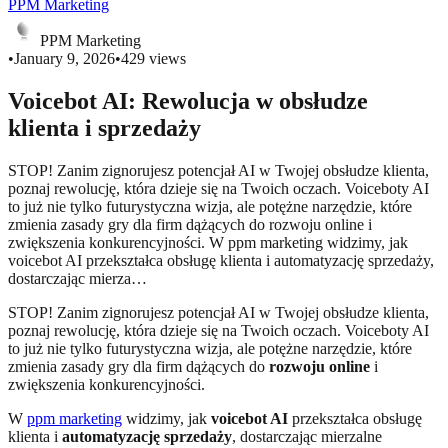
PPM Marketing
PPM Marketing
•
January 9, 2026
•
429
views
Voicebot AI: Rewolucja w obsłudze
klienta i sprzedaży
STOP! Zanim zignorujesz potencjał AI w Twojej obsłudze klienta,
poznaj rewolucję, która dzieje się na Twoich oczach. Voiceboty AI
to już nie tylko futurystyczna wizja, ale potężne narzędzie, które
zmienia zasady gry dla firm dążących do rozwoju online i
zwiększenia konkurencyjności. W ppm marketing widzimy, jak
voicebot AI przekształca obsługę klienta i automatyzację sprzedaży,
dostarczając mierza…
STOP! Zanim zignorujesz potencjał AI w Twojej obsłudze klienta,
poznaj rewolucję, która dzieje się na Twoich oczach. Voiceboty AI
to już nie tylko futurystyczna wizja, ale potężne narzędzie, które
zmienia zasady gry dla firm dążących do
rozwoju online
i
zwiększenia konkurencyjności.
W
ppm marketing
widzimy, jak
voicebot AI
przekształca obsługę
klienta i
automatyzację sprzedaży
, dostarczając mierzalne