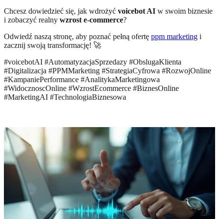
Chcesz dowiedzieć się, jak wdrożyć
voicebot AI
w swoim biznesie
i zobaczyć realny
wzrost e-commerce
?
Odwiedź naszą stronę, aby poznać pełną ofertę
ppm marketing
i
zacznij swoją transformację! 🚀
#voicebotAI #AutomatyzacjaSprzedazy #ObslugaKlienta
#Digitalizacja #PPMMarketing #StrategiaCyfrowa #RozwojOnline
#KampaniePerformance #AnalitykaMarketingowa
#WidocznoscOnline #WzrostEcommerce #BiznesOnline
#MarketingAI #TechnologiaBiznesowa